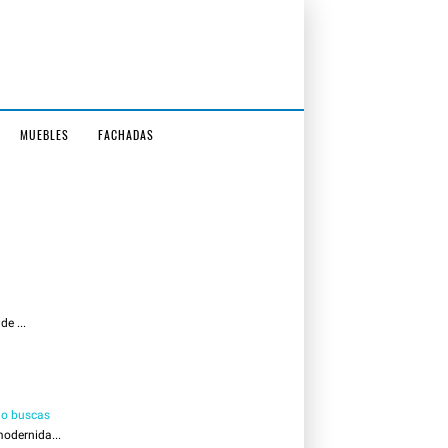
MUEBLES
FACHADAS
e ...
 lo buscas
odernida...