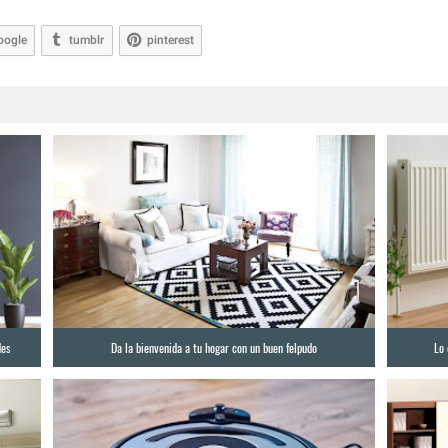
oogle
tumblr
pinterest
des
Da la bienvenida a tu hogar con un buen felpudo
Lo 