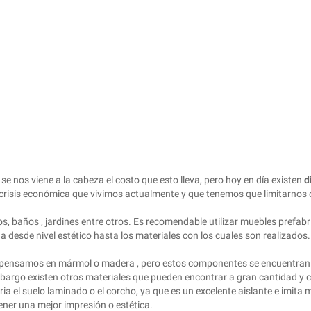
, se nos viene a la cabeza el costo que esto lleva, pero hoy en día existen
d
 crisis económica que vivimos actualmente y que tenemos que limitarnos
ios, baños , jardines entre otros. Es recomendable utilizar muebles prefab
esde nivel estético hasta los materiales con los cuales son realizados.
s pensamos en mármol o madera , pero estos componentes se encuentran 
embargo existen otros materiales que pueden encontrar a gran cantidad 
ria el suelo laminado o el corcho, ya que es un excelente aislante e imita
ener una mejor impresión o estética.