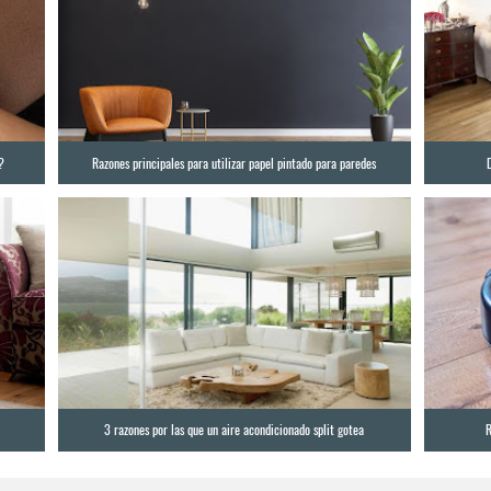
?
Razones principales para utilizar papel pintado para paredes
3 razones por las que un aire acondicionado split gotea
R