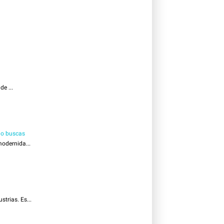
e ...
 lo buscas
odernida...
trias. Es...