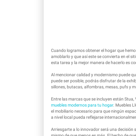
Cuando logramos obtener el hogar que hemos 
amoblarlo y que así este se convierta en el s
esta tarea y la mejor manera de hacerlo es c
Al mencionar calidad y modernismo puede que 
puede ser posible, podrás disfrutar de la exh
sillones, butacas, alfombras, mesas, pufs y 
Entre las marcas que se incluyen están Stua, V
muebles modernos para tu hogar
. Muebles Ll
el mobiliario necesario para que ningún espac
a nivel local pueda reflejarse internacionalme
Arriesgarte a lo innovador será una decisión s
mismo de que menos es más. El hecho de que pu