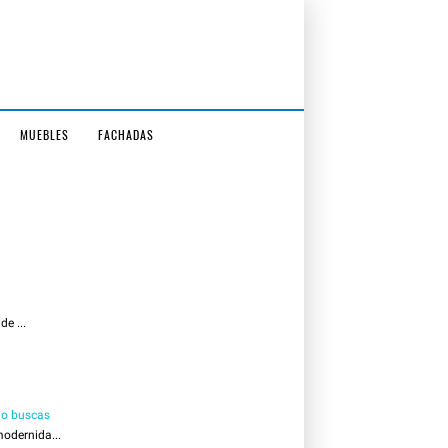
MUEBLES
FACHADAS
e ...
 lo buscas
odernida...