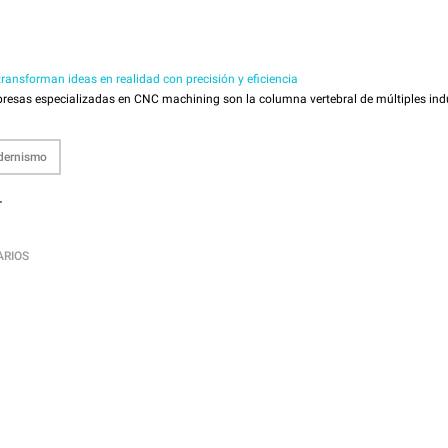
ansforman ideas en realidad con precisión y eficiencia
esas especializadas en CNC machining son la columna vertebral de múltiples indus
ernismo
r
ARIOS