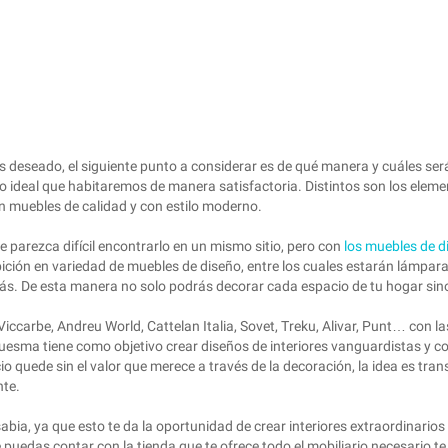
deseado, el siguiente punto a considerar es de qué manera y cuáles se
itio ideal que habitaremos de manera satisfactoria. Distintos son los el
on muebles de calidad y con estilo moderno.
parezca difícil encontrarlo en un mismo sitio, pero con
los muebles de 
ibición en variedad de muebles de diseño, entre los cuales estarán lámpa
más. De esta manera no solo podrás decorar cada espacio de tu hogar sino
iccarbe, Andreu World, Cattelan Italia, Sovet, Treku, Alivar, Punt… con la
uesma tiene como objetivo crear diseños de interiores vanguardistas y co
io quede sin el valor que merece a través de la decoración, la idea es tr
nte.
abia, ya que esto te da la oportunidad de crear interiores extraordinarios 
edas contar con la tienda que te ofrece todo el mobiliario necesario te 