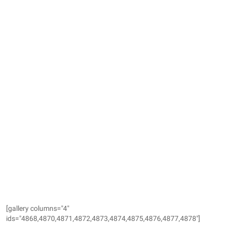
[gallery columns="4"
ids="4868,4870,4871,4872,4873,4874,4875,4876,4877,4878"]