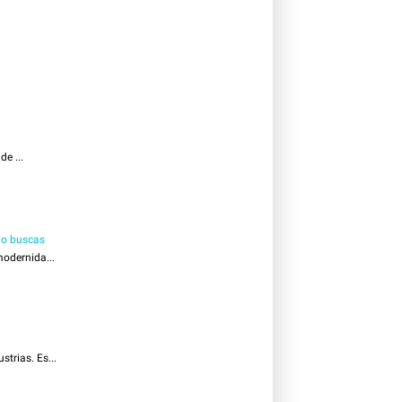
e ...
 lo buscas
odernida...
trias. Es...