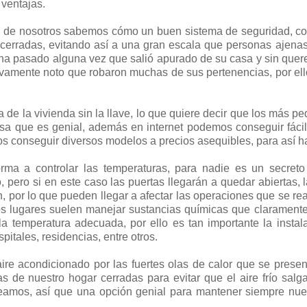
 ventajas.
 de nosotros sabemos cómo un buen sistema de seguridad, com
erradas, evitando así a una gran escala que personas ajenas a
e ha pasado alguna vez que salió apurado de su casa y sin quer
uevamente noto que robaron muchas de sus pertenencias, por ell
de la vivienda sin la llave, lo que quiere decir que los más p
 cosa que es genial, además en internet podemos conseguir fác
os conseguir diversos modelos a precios asequibles, para así 
forma a controlar las temperaturas, para nadie es un secre
 pero si en este caso las puertas llegarán a quedar abiertas, 
 por lo que pueden llegar a afectar las operaciones que se rea
sos lugares suelen manejar sustancias químicas que claramente
la temperatura adecuada, por ello es tan importante la instal
pitales, residencias, entre otros.
re acondicionado por las fuertes olas de calor que se prese
 de nuestro hogar cerradas para evitar que el aire frío sal
eamos, así que una opción genial para mantener siempre nues